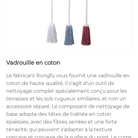
Cette vadrouille en coton est douce pour les sols
délicats comme le bois et le carrelage, tout en
étant résistante à la saleté. Que ce soit pour
nettoyer les terrasses, les patios ou les planchers
intérieurs, ce modèle s'adapte facilement à
différentes surfaces. Nous proposons diverses
spécifications pour répondre aux différentes
demandes du marché et, en tant que fournisseur
Vadrouille en coton
direct d'usine, nous pouvons proposer des prix de
gros compétitifs pour les commandes groupées.
Le fabricant Rongfu vous fournit une vadrouille en
La vadrouille humide ronde de Rongfu est
coton de haute qualité. Il s'agit d'un outil de
largement utilisée dans les maisons, les hôtels, les
nettoyage complet spécialement conçu pour les
restaurants, les bureaux et les bâtiments
terrasses et les sols rugueux similaires, et non un
commerciaux, partout où un nettoyage efficace et
accessoire séparé. Le composant de nettoyage de
approfondi des sols est nécessaire. Il est facile à
base adopte des têtes de traînée en coton
utiliser et à entretenir, ce qui en fait un favori du
épaissies, avec des fibres serrées et une forte
personnel de nettoyage et des propriétaires.
ténacité, qui peuvent s'adapter à la texture
Soutenu par notre service après-vente
concave et convexe de la surface du pont. Le corps
professionnel et une livraison rapide, choisir la