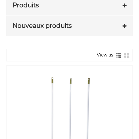
matériaux absorbants de haute qualité, cette
Produits
vadrouille peut rapidement absorber l'eau et la
saleté, laissant les sols impeccables et sans traces.
Ce qui le distingue, c'est la poignée durable et la
Nouveaux produits
connexion renforcée de la tête de vadrouille, qui
garantissent une utilisation à long terme, même
dans les scénarios de nettoyage à haute
fréquence. De plus, nous respectons des normes
View as
de contrôle de qualité strictes tout au long du
processus de production, vous pouvez donc être
sûr que chaque vadrouille humide ronde Rongfu
est de qualité constante, parfaite pour les
acheteurs en gros à la recherche de produits
fiables.
Notre gamme de vadrouilles humides rondes
comprend également le populaire
Vadrouille en
coton
, une variante fabriquée à partir de fil de
coton de qualité supérieure qui offre une
rétention d'eau et une douceur exceptionnelles.