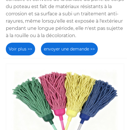
du poteau est fait de matériaux résistants à la
vadrouille humide ronde de Rongfu signifie que
corrosion et sa surface a subi un traitement anti-
vous obtenez non seulement un produit de
qualité, mais également une expérience d'achat
rayures, même lorsqu'elle est exposée à l'extérieur
sans tracas. Que vous soyez distributeur, détaillant
pendant une longue période, elle n'est pas sujette
ou acheteur commercial, nous sommes là pour
à la rouille ou à la décoloration.
répondre à vos besoins en gros avec des solutions
flexibles et des devis transparents.
Voir plus >>
envoyer une demande >>