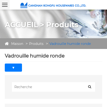
ACCUEIL > Produits
Maison
Produits
Vadrouille humide ronde
Vadrouille humide ronde
En tant que fabricant professionnel d’outils de
nettoyage avec plus de deux décennies
d’expérience, la vadrouille humide ronde de
Rongfu est conçue pour offrir des performances
fiables qui répondent aux besoins de nettoyage
commercial et domestique. Conçue avec des