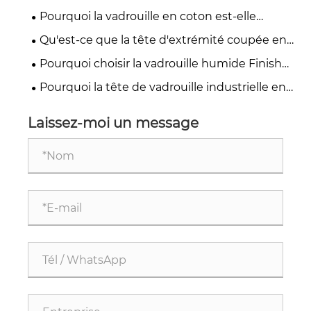
pour un nettoyage efficace des sols ?
boucle à vis en coton est-elle essentielle pour
Pourquoi la vadrouille en coton est-elle
un nettoyage commercial efficace ?
essentielle pour un nettoyage extérieur sans
Qu'est-ce que la tête d'extrémité coupée en
effort ?
coton avec clip dans les systèmes de nettoyage
Pourquoi choisir la vadrouille humide Finish
modernes ?
Cotton pour des résultats de nettoyage
Pourquoi la tête de vadrouille industrielle en
supérieurs ?
fil de microfibre change-t-elle la donne pour le
nettoyage commercial ?
Laissez-moi un message