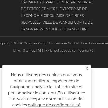
BÂTIMENT 20, PARC D'ENTREPRENEURIAT
DE PETITES ET MICRO-ENTREPRISE DE
L'ÉCONOMIE CIRCULAIRE DE FIBRES
RECYCLÉES, VILLE DE WANGLI COMTÉ DE
CANGNAN WENZHOU ZHEJIANG CHINE
opyright ©2026 Cangnan Rongfu Housewares Co., Ltd. Tous droits réservé
Links
|
Sitemap
|
RSS
|
XML
|
politique de confidentialité
|
X
Nous utilisons des cookies pour vous
offrir une meilleure expérience de
navigation, analyser le trafic du site et
personnaliser le contenu. En utilisant ce
site, vous acceptez notre utilisation des
cookies.
politique de confidentialité